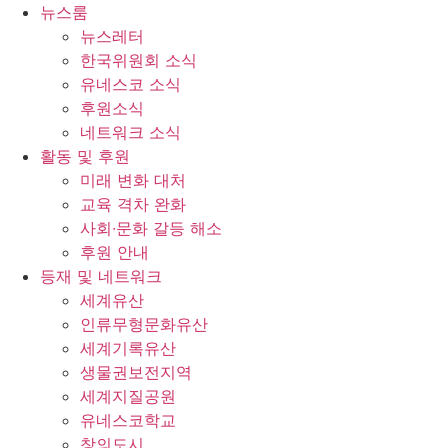
콘
뉴스룸
텐
뉴스레터
츠
한국위원회 소식
로
유네스코 소식
건
후원소식
너
네트워크 소식
뛰
활동 및 후원
기
미래 변화 대처
교육 격차 완화
사회∙문화 갈등 해소
후원 안내
등재 및 네트워크
세계유산
인류무형문화유산
세계기록유산
생물권보전지역
세계지질공원
유네스코학교
창의도시