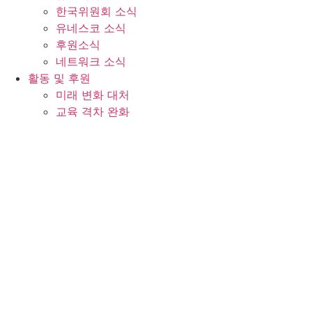
한국위원회 소식
유네스코 소식
후원소식
네트워크 소식
활동 및 후원
미래 변화 대처
교육 격차 완화
사회∙문화 갈등 해소
후원 안내
등재 및 네트워크
세계유산
인류무형문화유산
세계기록유산
생물권보전지역
세계지질공원
유네스코학교
창의도시
글로벌학습도시