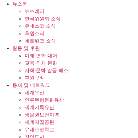
콘
뉴스룸
텐
뉴스레터
츠
한국위원회 소식
로
유네스코 소식
건
후원소식
너
네트워크 소식
뛰
활동 및 후원
기
미래 변화 대처
교육 격차 완화
사회∙문화 갈등 해소
후원 안내
등재 및 네트워크
세계유산
인류무형문화유산
세계기록유산
생물권보전지역
세계지질공원
유네스코학교
창의도시