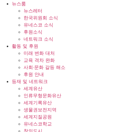
콘
뉴스룸
텐
뉴스레터
츠
한국위원회 소식
로
유네스코 소식
건
후원소식
너
네트워크 소식
뛰
활동 및 후원
기
미래 변화 대처
교육 격차 완화
사회∙문화 갈등 해소
후원 안내
등재 및 네트워크
세계유산
인류무형문화유산
세계기록유산
생물권보전지역
세계지질공원
유네스코학교
창의도시