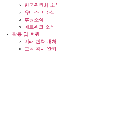
한국위원회 소식
유네스코 소식
후원소식
네트워크 소식
활동 및 후원
미래 변화 대처
교육 격차 완화
사회∙문화 갈등 해소
후원 안내
등재 및 네트워크
세계유산
인류무형문화유산
세계기록유산
생물권보전지역
세계지질공원
유네스코학교
창의도시
글로벌학습도시