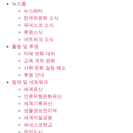
콘
뉴스룸
텐
뉴스레터
츠
한국위원회 소식
로
유네스코 소식
건
후원소식
너
네트워크 소식
뛰
활동 및 후원
기
미래 변화 대처
교육 격차 완화
사회∙문화 갈등 해소
후원 안내
등재 및 네트워크
세계유산
인류무형문화유산
세계기록유산
생물권보전지역
세계지질공원
유네스코학교
창의도시